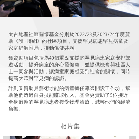
太古地產社區關懷基金分別於2022/23及2023/24年度贊
助《護 · 聯網》的社區項目，支援罕見病患罕見病童及
家庭紓解困局，推動傷健共融。
獲資助項目包括為40個重點支援的罕見病患家庭安排郊
遊活動，提升病童的身心靈健康，並提供機會與社區人
士一同參與活動，讓病童家庭感受到社會的關懷，同時
提高大眾對罕見病的認識。
計劃又資助具藝術才能的病童擔任導師開設工作坊，幫
助他們透過自身技能賺取收入。基金更資助了5位接近
全身癱瘓的罕見病患者接受物理治療，減輕他們的經濟
負擔。
相片集