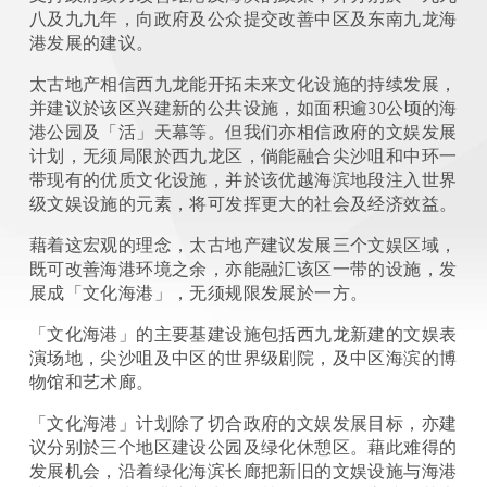
八及九九年，向政府及公众提交改善中区及东南九龙海
港发展的建议。
太古地产相信西九龙能开拓未来文化设施的持续发展，
并建议於该区兴建新的公共设施，如面积逾30公顷的海
港公园及「活」天幕等。但我们亦相信政府的文娱发展
计划，无须局限於西九龙区，倘能融合尖沙咀和中环一
带现有的优质文化设施，并於该优越海滨地段注入世界
级文娱设施的元素，将可发挥更大的社会及经济效益。
藉着这宏观的理念，太古地产建议发展三个文娱区域，
既可改善海港环境之余，亦能融汇该区一带的设施，发
展成「文化海港」，无须规限发展於一方。
「文化海港」的主要基建设施包括西九龙新建的文娱表
演场地，尖沙咀及中区的世界级剧院，及中区海滨的博
物馆和艺术廊。
「文化海港」计划除了切合政府的文娱发展目标，亦建
议分别於三个地区建设公园及绿化休憩区。藉此难得的
发展机会，沿着绿化海滨长廊把新旧的文娱设施与海港