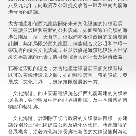
八及九九年，向政府及公眾提交改善中區及東南九龍海
港發展的建議。
太古地產相信西九龍能開拓未來文化設施的持續發展，
並建議於該區興建新的公共設施，如面積逾30公頃的海
港公園及「活」天幕等。但我們亦相信政府的文娛發展
計劃，無須局限於西九龍區，倘能融合尖沙咀和中環一
帶現有的優質文化設施，並於該優越海濱地段注入世界
級文娛設施的元素，將可發揮更大的社會及經濟效益。
藉著這宏觀的理念，太古地產建議發展三個文娛區域，
既可改善海港環境之餘，亦能融匯該區一帶的設施，發
展成「文化海港」，無須規限發展於一方。
「文化海港」的主要基建設施包括西九龍新建的文娛表
演場地，尖沙咀及中區的世界級劇院，及中區海濱的博
物館和藝術廊。
「文化海港」計劃除了切合政府的文娛發展目標，亦建
議分別於三個地區建設公園及綠化休憩區。藉此難得的
發展機會，沿著綠化海濱長廊把新舊的文娛設施與海港