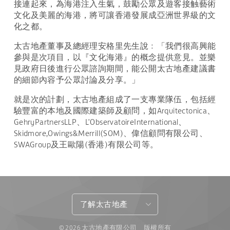
接連起來，為海港注入生氣，鼓勵公眾及遊客接触藝術
文化及美麗的海港，將可讓香港發展成亞洲世界級的文
化之都。
太古地產董事及總經理安格里先生說﹕「我們很高興能
參與是次項目，以『文化海港』的概念提供意見。並樂
見政府日後進行公眾諮詢期間，能公開太古地產建議書
的細節內容予公眾討論及分享。」
就是次的計劃，太古地產組成了一支專業隊伍，包括經
驗豐富的本地及國際建築師及顧問，如Arquitectonica、
GehryPartnersLLP、L'ObservatoireInternational、
Skidmore,Owings&Merrill(SOM)、偉信顧問有限公司、
SWAGroup及王歐陽(香港)有限公司等。
了解太古地產
© 2026 太古地產有限公司 版權所有