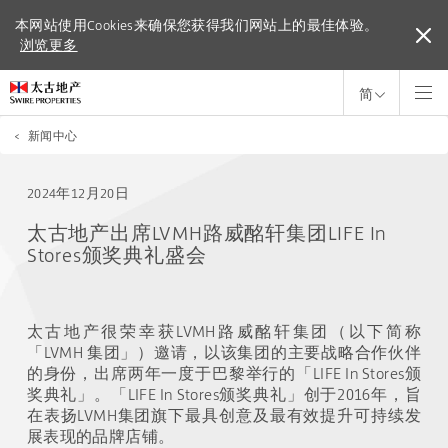
本网站使用Cookies来确保您获得我们网站上的最佳体验。
本网站使用Cookies来确保您获得我们网站上的最佳体验。
浏览更多
浏览更多
简
<
新闻中心
2024年12月20日
太古地产出席LVMH路威酩轩集团LIFE In
Stores颁奖典礼盛会
太古地产很荣幸获
LVMH
路威酩轩集团（以下简称
「
LVMH
集团」）邀请，以该集团的主要战略合作伙伴
的身份，出席两年一度于巴黎举行的「
LIFE In Stores
颁
奖典礼」。「
LIFE In Stores
颁奖典礼」创于
2016
年，旨
在表扬
LVMH
集团旗下最具创意及最有效提升可持续发
展表现的品牌店铺。