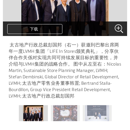
下载
下载
下载
.
太古地产行政总裁彭国邦（右一）获邀到巴黎出席两
年一度LVMH 集团「LIFE In Stores颁奖典礼」，分享伙
伴合作关係对实现共同可持续发展目标的重要性，并
介绍与LVMH集团的战略合作。 图中从左至右：Nicolas
Martin, Sustainable Store Planning Manager, LVMH;
Stefan Dembinski, Global Director of Retail Development,
LVMH; 太古地产零售业务董事韩置; Bertrand Stalla-
Bourdillon, Group Vice President Retail Development,
LVMH; 太古地产行政总裁彭国邦