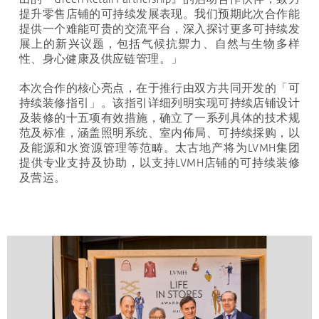
提升零售店铺的可持续发展表现。我们预期此次合作能
提供一个难能可贵的交流平台，深入探讨更多可持续发
展上的新兴议题，包括气候抗禦⼒、⾃然与⽣物多样
性、⾝⼼健康及供应链管理。」
本次合作的核⼼亮点，在于推⾏由双方共同开发的「可
持续装修指引」。该指引详细列明实现可持续店铺设计
及装修的⼗五项有效措施，确⽴了⼀系列具体的技术规
范及标准，涵盖照明系统、室内佈局、可持续採购，以
及能源和⽔资源管理等范畴。太古地产将为
LVMH
集团
提供专业⽀持及协助，以支持
LVMH
店铺的可持续装修
及营运。