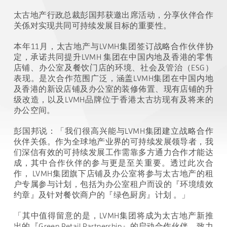
太古地产行政总裁彭国邦获邀出席活动，分享伙伴合作
关係对实现共同可持续发展目标的重要性。
本年
11
月，太古地产与
LVMH
集团签订战略合作伙伴协
定，承诺共同提升
LVMH
集团在中国内地及⾹港的零售
店铺、办公室及餐饮门店的环境、社会及管治（
ESG
）
表现。是次合作范围广泛，涵盖
LVMH
集团在中国内地
及⾹港的新设店铺及办公室的装修佈置、现有店铺的升
级改造，以及
LVMH
品牌位于⾹港太古坊现有及将来的
办公空间。
彭国邦说：「我们很高兴能与
LVMH
集团建立战略合作
伙伴关係。作为全球地产业界的可持续发展领导者，我
们深信有效的可持续发展工作需靠多方通力合作才能达
成，其中合作伙伴的参与更是至关重要。透过此次合
作，
LVMH
集团旗下店铺及办公室将参与太古地产的租
户专属参与计划，包括为办公室租户而设的『环境绩效
约章』及针对餐饮商户的『绿⾊厨房』计划
。」
「其中值得留意的是，
LVMH
集团将成为太古地产新推
出的『
Green Retail Partnership
』的启动合作伙伴，致力