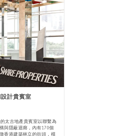
)操刀設計貴賓室
會的太古地產貴賓室以聯繫為
構與隱蔽迴廊，內有170個
徵香港建築林立的街頭，模