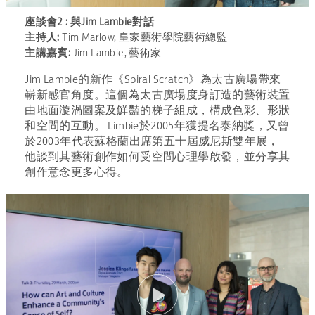
座談會2 : 與Jim Lambie對話
主持人:
Tim Marlow, 皇家藝術學院藝術總監
主講嘉賓:
Jim Lambie, 藝術家
Jim Lambie的新作《Spiral Scratch》為太古廣場帶來
嶄新感官角度。這個為太古廣場度身訂造的藝術裝置
由地面漩渦圖案及鮮豔的梯子組成，構成色彩、形狀
和空間的互動。 Limbie於2005年獲提名泰納獎，又曾
於2003年代表蘇格蘭出席第五十屆威尼斯雙年展，
他談到其藝術創作如何受空間心理學啟發，並分享其
創作意念更多心得。