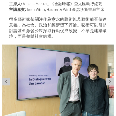
主持人:
Angela Mackay, 《金融時報》亞太區執行總裁
主講嘉賓:
Iwan Wirth, Hauser & Wirth豪瑟沃斯畫廊主席
很多藝術家都關注作為意念的藝術以及藝術能否傳達
意義，為社會、政治和經濟留下評論。藝術可以引起
討論甚至激發公眾探取行動促成改變—不單是建築環
境，而是整體社會結構。