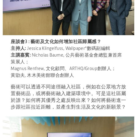
座談會3 : 藝術及文化如何增加社區歸屬感？
主持人:
Jessica Klingelfuss, Wallpaper*數碼副編輯
主講嘉賓:
Nicholas Baume, 公共藝術基金會總監兼首席
策展人；
Magnus Renfrew, 文化顧問、ARTHQ/Group創辦人；
黃勖夫, 木木美術館聯合創辦人
藝術可以透過不同途徑融入社區，例如在公眾地方放
置藝術品，或將藝術融入建築環境中。可是這社區屬
於誰？如何將其優秀之處反映出來？如何將藝術進一
步跟社區拉近距離，並產生對生活及文化的新願景？