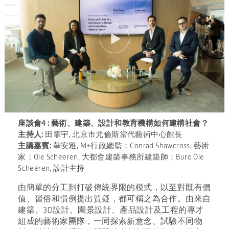
座談會4 : 藝術、建築、設計和教育機構如何建構社會？
主持人:
田霏宇, 北京市尤倫斯當代藝術中心館長
主講嘉賓:
華安雅, M+行政總監；Conrad Shawcross, 藝術
家；Ole Scheeren, 大都會建築事務所建築師；Buro Ole
Scheeren, 設計主持
由簡單的分工到打破傳統界限的模式，以至對既有價
值、習俗和慣例提出質疑，都可稱之為合作。由來自
建築、3D設計、園景設計、產品設計及工程的專才
組成的藝術家團隊，一同探索新意念、試驗不同物