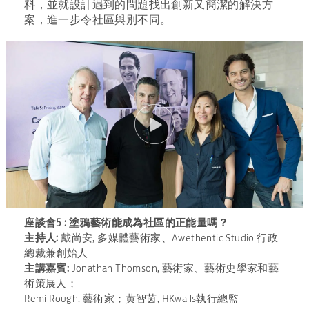
料，並就設計遇到的問題找出創新又簡潔的解決方
案，進一步令社區與別不同。
座談會5 : 塗鴉藝術能成為社區的正能量嗎？
主持人:
戴尚安, 多媒體藝術家、Awethentic Studio 行政
總裁兼創始人
主講嘉賓:
Jonathan Thomson, 藝術家、藝術史學家和藝
術策展人；
Remi Rough, 藝術家；黄智茵, HKwalls執行總監