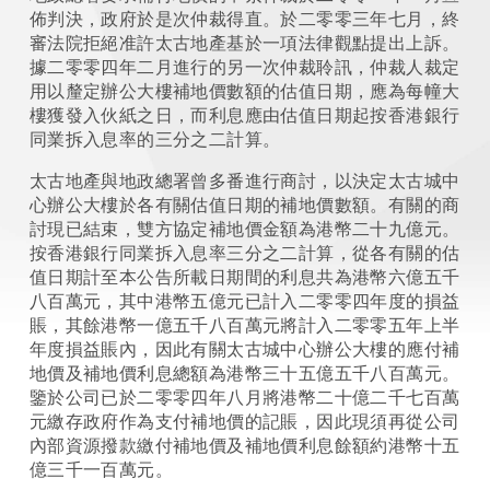
佈判決，政府於是次仲裁得直。於二零零三年七月，終
審法院拒絕准許太古地產基於一項法律觀點提出上訴。
據二零零四年二月進行的另一次仲裁聆訊，仲裁人裁定
用以釐定辦公大樓補地價數額的估值日期，應為每幢大
樓獲發入伙紙之日，而利息應由估值日期起按香港銀行
同業拆入息率的三分之二計算。
太古地產與地政總署曾多番進行商討，以決定太古城中
心辦公大樓於各有關估值日期的補地價數額。有關的商
討現已結束，雙方協定補地價金額為港幣二十九億元。
按香港銀行同業拆入息率三分之二計算，從各有關的估
值日期計至本公告所載日期間的利息共為港幣六億五千
八百萬元，其中港幣五億元已計入二零零四年度的損益
賬，其餘港幣一億五千八百萬元將計入二零零五年上半
年度損益賬內，因此有關太古城中心辦公大樓的應付補
地價及補地價利息總額為港幣三十五億五千八百萬元。
鑒於公司已於二零零四年八月將港幣二十億二千七百萬
元繳存政府作為支付補地價的記賬，因此現須再從公司
內部資源撥款繳付補地價及補地價利息餘額約港幣十五
億三千一百萬元。