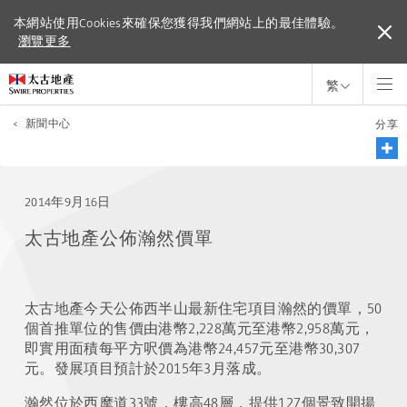
本網站使用Cookies來確保您獲得我們網站上的最佳體驗。
本網站使用Cookies來確保您獲得我們網站上的最佳體驗。
瀏覽更多
瀏覽更多
繁
<
新聞中心
分享
2014年9月16日
太古地產公佈瀚然價單
太古地產今天公佈西半山最新住宅項目瀚然的價單，50
個首推單位的售價由港幣2,228萬元至港幣2,958萬元，
即實用面積每平方呎價為港幣24,457元至港幣30,307
元。發展項目預計於2015年3月落成。
瀚然位於西摩道33號，樓高48層，提供127個景致開揚