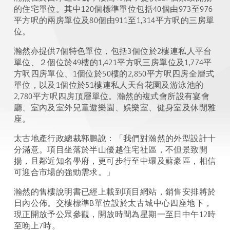
的住宅單位。其中120個標準單位包括40個由973至976
平方呎的兩房單位及80個由911至1,314平方呎的三房單
位。
瀚然亦提供7個特色單位，包括3個位於2樓連私人平台
單位、２個位於49樓的1,421平方呎三房單位及1,774平
方呎四房單位、1個位於50樓的2,850平方呎四房全層式
單位，以及1個位於51樓連私人天台花園及游泳池的
2,780平方呎四房頂層單位。瀚然的複式會所設有宴會
廳、室內及室外兒童遊樂園、娛樂室、健身室及休閒雅
座。
太古地產行政總裁郭鵬說：「我們對瀚然的外型設計十
分滿意。項目坐落於半山優越住宅社區，不但景致開
揚，且鄰近知名學府，更可步行至中環及蘇豪區，相信
可迎合市場的強勁需求。」
瀚然的售樓說明書已經上載到項目網站，銷售安排將於
日內公佈。交樓標準B單位設於太古城中心四座地下，
現正開放予公眾參觀，開放時間為星期一至日中午12時
至晚上7時。