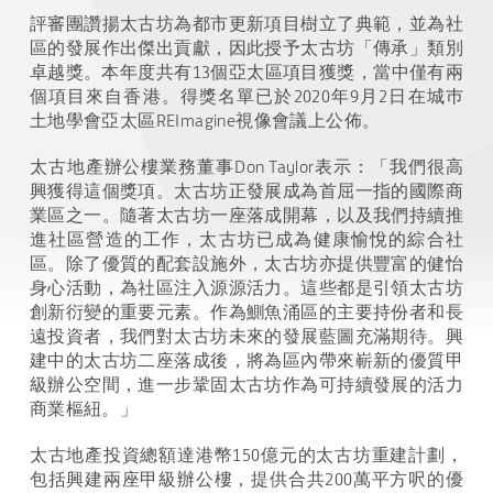
評審團讚揚太古坊為都市更新項目樹立了典範，並為社
區的發展作出傑出貢獻，因此授予太古坊「傳承」類別
卓越獎。本年度共有
13
個亞太區項目獲獎，當中僅有兩
個項目來自香港。得獎名單已於
2020
年
9
月
2
日在城巿
土地學會亞太區
REImagine
視像會議上公佈。
太古地產辦公樓業務董事
Don Taylor
表示：「我們很高
興獲得這個獎項。太古坊正發展成為首屈一指的國際商
業區之一。隨著太古坊一座落成開幕，以及我們持續推
進社區營造的工作，太古坊已成為健康愉悅的綜合社
區。除了優質的配套設施外，太古坊亦提供豐富的健怡
身心活動，為社區注入源源活力。這些都是引領太古坊
創新衍變的重要元素。作為鰂魚涌區的主要持份者和長
遠投資者，我們對太古坊未來的發展藍圖充滿期待。興
建中的太古坊二座落成後，將為區內帶來嶄新的優質甲
級辦公空間，進一步鞏固太古坊作為可持續發展的活力
商業樞紐。」
太古地產投資總額達港幣
150
億元的太古坊重建計劃，
包括興建兩座甲級辦公樓，提供合共
200
萬平方呎的優