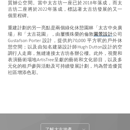
質辧公空間。當中太古坊一座已於
2018
年落成，而太
古坊二座將於
2022
年落成，標誌著太古坊發展的又一
個里程碑。
重建計劃的另一亮點是兩個綠化休憩園林「太古中央廣
場」和「太古花園」，由屢獲殊榮的倫敦
園景設計
公司
Gustafson Porter
設計，提供約
70,000
平方呎的戶外休
憩空間；以及由知名建築設計師
Hugh Dutton
設計的空
調行人走廊，無縫連接太古坊各辦公樓。此外，視覺和
表演藝術場地
ArtisTree
呈獻的藝術和文化節目，以及多
元化的租戶參與活動及可持續發展計劃，均為營造優質
社區增添色彩。
了解太古地產