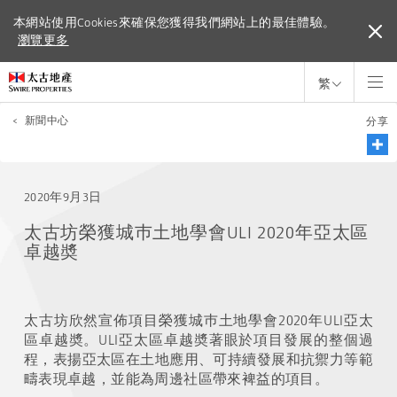
本網站使用Cookies來確保您獲得我們網站上的最佳體驗。
本網站使用Cookies來確保您獲得我們網站上的最佳體驗。
瀏覽更多
瀏覽更多
繁
<
新聞中心
分享
2020年9月3日
太古坊榮獲城巿土地學會ULI 2020年亞太區
卓越奬
太古坊欣然宣佈項目榮獲城巿土地學會
2020
年
ULI
亞太
區卓越
奬
。
ULI
亞太區卓越
奬
著眼於項目發展的整個過
程，表揚亞太區在土地應用、可持續發展和抗禦力等範
疇表現卓越，並能為周邊社區帶來裨益的項目。