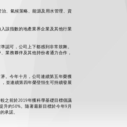
管治、氣候策略、能源及用水管理、資
納入該指數的地產業界
企業
及其他行業
標準認可，公司上下都感到非常鼓舞。
戶、業務夥伴及其他持份者通力合作，
前茅。今年十月，公司連續第五年榮獲
」，並連續第四年榮登恒生可持續發展
，較之前於
2019
年獲科學基礎目標倡議
提升約
50%
。隨著最新目標於今年
9
月
和的承諾。