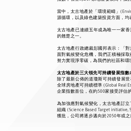
當中，太古地產於「環境範疇」
(Envi
源循環，以及綠色建築投資方面，均
太古地產已連續五年成為唯一一家香
的翹楚之一。
太古地產行政總裁彭國邦表示：「對
面對氣候變化危機，我們正積極採取
努力實現淨零碳，為我們的社區和環
太古地產於三大領先可持續發展指數
除了最新公佈的道瓊斯可持續發展世
全球房地產可持續標準
(Global Real E
企業指數首位，在約
500
家接受評估
為加強應對氣候變化，太古地產訂立
組織
(Science Based Target initiative, 
獲批，公司將逐步邁向於
2050
年或之