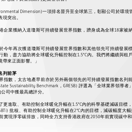
ronmental Dimension)
一項排名晉升至全球第三，彰顯公司於環境
表現突出。
港企業獲納入道瓊斯可持續發展世界指數，躋身成為全球
18
家被
於今年再次獲道瓊斯可持續發展世界指數和其他領先可持續發展
行動，盡力協助將全球暖化升幅控制在
1.5
°
C
內。我們將繼續與租
境帶來正面影響。」
名列前茅
界指數，太古地產早前亦於另外兩個領先的可持續發展指數名列
state Sustainability Benchmark
，
GRESB)
評選為「全球業界領導者
的公司中獲最高總評分。
了更進取、有助控制全球暖化升幅在
1.5
°
C
內的科學基礎減碳目標
SBTi)
批核、有助控制全球暖化升幅在
2
°
C
內的目標，減碳幅度大幅
前實現淨零碳排放，同時全力支持香港政府在
2050
年前實現碳中