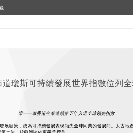
多
多
佈道瓊斯可持續發展世界指數位列全
唯一一家香港企業連續第五年入選全球領先指數
發展願景，成為可持續發展表現領先全球同業的發展商。太古地
評第七位，於亞洲區內更榮登
榜
首。