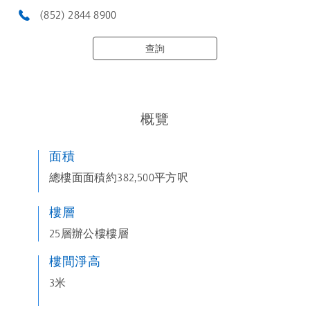
(852) 2844 8900
查詢
概覽
面積
總樓面面積約382,500平方呎
樓層
25層辦公樓樓層
樓間淨高
3米