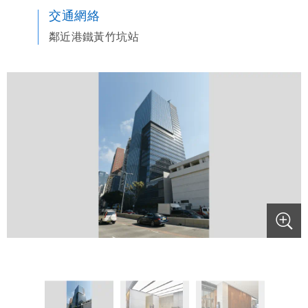
交通網絡
鄰近港鐵黃竹坑站
.
.
.