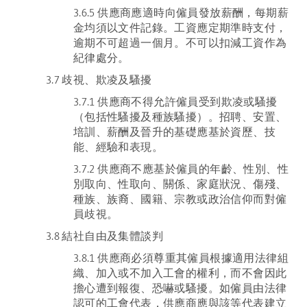
3.6.5 供應商應適時向僱員發放薪酬，每期薪
金均須以文件記錄。工資應定期準時支付，
逾期不可超過一個月。不可以扣減工資作為
紀律處分。
3.7 歧視、欺凌及騷擾
3.7.1 供應商不得允許僱員受到欺凌或騷擾
（包括性騷擾及種族騷擾）。招聘、安置、
培訓、薪酬及晉升的基礎應基於資歷、技
能、經驗和表現。
3.7.2 供應商不應基於僱員的年齡、性別、性
別取向、性取向、關係、家庭狀況、傷殘、
種族、族裔、國籍、宗教或政治信仰而對僱
員歧視。
3.8 結社自由及集體談判
3.8.1 供應商必須尊重其僱員根據適用法律組
織、加入或不加入工會的權利，而不會因此
擔心遭到報復、恐嚇或騷擾。如僱員由法律
認可的工會代表，供應商應與該等代表建立