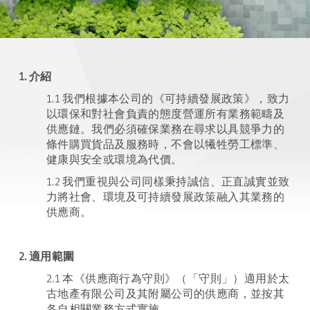
1. 介紹
1.1 我們根據本公司的《可持續發展政策》，致力
以環保和對社會負責的態度營運所有業務範疇及
供應鏈。我們必須確保業務在尋求以具競爭力的
條件購買貨品及服務時，不會以犧牲勞工標準、
健康與安全或環境為代價。
1.2 我們重視與公司同樣秉持誠信、正直誠實並致
力將社會、環境及可持續發展政策融入其業務的
供應商。
2. 適用範圍
2.1 本《供應商行為守則》（「守則」）適用於太
古地產有限公司及其附屬公司的供應商，並按其
各自相關業務方式實施。