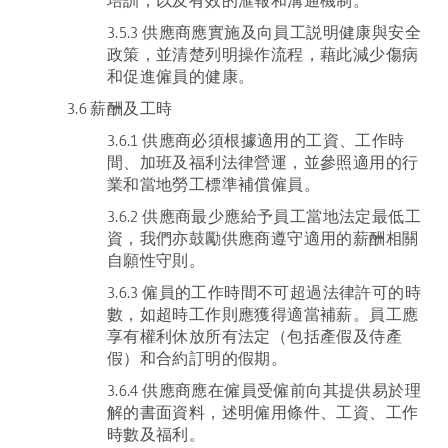
培訓，以及有效的滙報和溝通機制。
3.5.3 供應商應實施及向員工説明健康與安全
政策，並清楚列明操作流程，藉此減少傷病
和促進僱員的健康。
3.6 薪酬及工時
3.6.1 供應商必須根據適用的工資、工作時
間、加班及福利法律營運，並參照適用的行
業和當地勞工標準補償僱員。
3.6.2 供應商最少應給予員工當地法定最低工
資，我們亦鼓勵供應商遵守適用的薪酬相關
自願性守則。
3.6.3 僱員的工作時間不可超過法律許可的時
數，如超時工作則應獲得適當補薪。員工應
享有權利休放所有法定（包括產假及侍產
假）和合約訂明的假期。
3.6.4 供應商應在僱員受僱前向其提供易於理
解的書面資料，述明僱用條件、工資、工作
時數及福利。