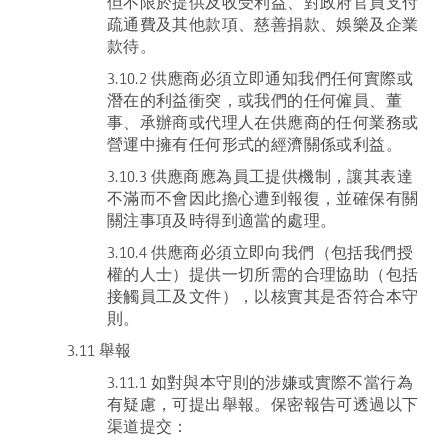
但不限於提供及收受利益、對政府官員支付
疏通費及其他款項、慈善捐款、娛樂及企業
款待。
3.10.2 供應商必須立即通知我們任何實際或
潛在的利益衝突，或我們的任何僱員、董
事、承辦商或代理人在供應商的任何業務或
營運中擁有任何形式的經濟關係或利益。
3.10.3 供應商應為員工提供機制，讓其表達
不滿而不會因此擔心遭到報復，並確保有關
關注事項及時得到適當的處理。
3.10.4 供應商必須立即向我們（包括我們授
權的人士）提供一切所需的合理協助（包括
接觸員工及文件），以核實其是否符合本守
則。
3.11 舉報
3.11.1 如對與本守則的涉嫌或實際不當行為
有疑慮，可提出舉報。保密報告可透過以下
渠道提交：